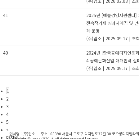
(주)입소
|
2026.02.03
|
조회
41
2025년 [예술경영지원센터] 2
전속작가제 성과사례집 및 만
계·운영
(주)입소
|
2025.09.17
|
조회
40
2024년 [한국공예디자인문화
4 공예문화산업 매개인력 실
(주)입소
|
2025.09.17
|
조회
1
2
3
4
5
»
업체명 : (주)입소 ｜ 주소 : 08390 서울시 구로구 디지털로32길 30 코오롱디지털타워빌란트
마지막
Copyright © 2024 (주)입소 All rights reserved |
ADMIN