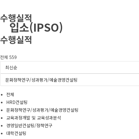
Skip
수행실적
to
입소(IPSO)
content
수행실적
전체 559
전체
HRD컨설팅
문화정책연구/성과평가/예술경영컨설팅
교육과정개발 및 교육성과분석
경영일반컨설팅/정책연구
대학컨설팅