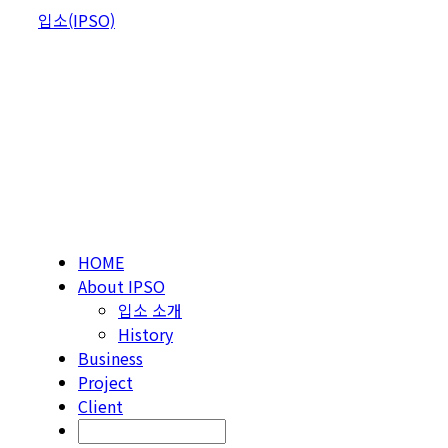
Skip
입소(IPSO)
to
content
HOME
About IPSO
입소 소개
History
Business
Project
Client