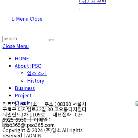
«
2003년 [금호타이어] 평가자 훈련, 피평가자 훈련
2003년 [KBS 관현악단] 팀빌딩과정
»
목록보기
Menu
Close
Close Menu
Close Menu
HOME
About IPSO
입소 소개
History
Business
Project
Client
업체명 : (주)입소 ｜ 주소 : 08390 서울시
구로구 디지털로32길 30 코오롱디지털타
워빌란트1차 1109호 ｜ 대표전화 : 02-
6925-6950 ｜ 이메일 :
ipso365@ipso365.com
Copyright © 2024 (주)입소 All rights
reserved |
ADMIN