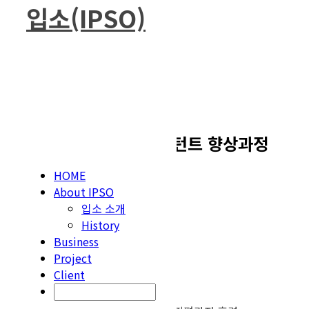
입소(IPSO)
Skip
수행실적
to
content
수행실적
2003년 [두산동아] 컨설턴트 향상과정
HOME
교육과정개발 및 교육성과분석
About IPSO
작성자
입소 소개
(주)입소
History
작성일
Business
2021-01-29 13:47
Project
조회
Client
6674
인쇄