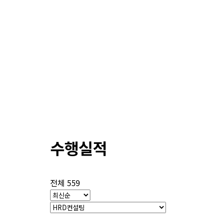
수행실적
전체 559