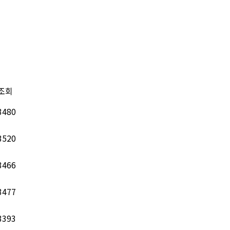
조회
3480
3520
3466
3477
3393