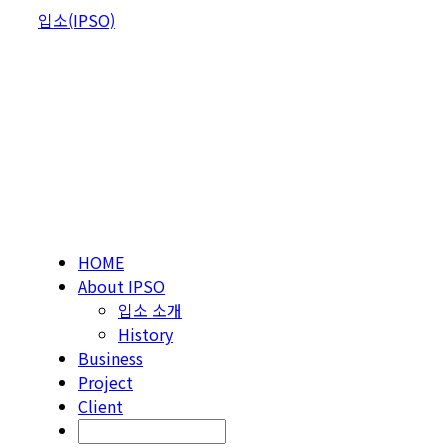
입소(IPSO)
HOME
About IPSO
입소 소개
History
Business
Project
Client