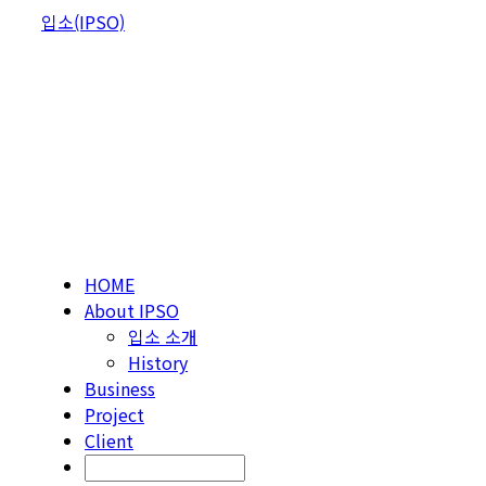
Skip
입소(IPSO)
to
content
HOME
About IPSO
입소 소개
History
Business
Project
Client