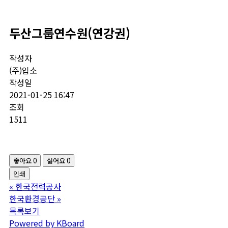
두산그룹연수원(연강권)
작성자
(주)입소
작성일
2021-01-25 16:47
조회
1511
좋아요
0
싫어요
0
인쇄
«
한국전력공사
한국환경공단
»
목록보기
Powered by KBoard