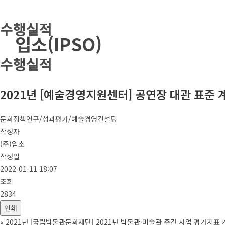
Skip
수행실적
to
입소(IPSO)
content
수행실적
2021년 [예술경영지원센터] 공연장 대관 표준 
문화정책연구/성과평가/예술경영컨설팅
작성자
(주)입소
작성일
2022-01-11 18:07
조회
2834
인쇄
«
2021년 [국립박물관문화재단] 2021년 박물관·미술관 주간 사업 평가지표