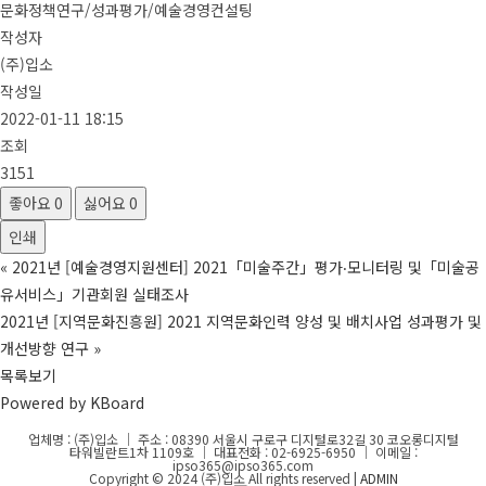
문화정책연구/성과평가/예술경영컨설팅
작성자
(주)입소
작성일
2022-01-11 18:15
조회
3151
좋아요
0
싫어요
0
인쇄
«
2021년 [예술경영지원센터] 2021「미술주간」평가‧모니터링 및「미술공
유서비스」기관회원 실태조사
2021년 [지역문화진흥원] 2021 지역문화인력 양성 및 배치사업 성과평가 및
개선방향 연구
»
목록보기
Powered by KBoard
업체명 : (주)입소 ｜ 주소 : 08390 서울시 구로구 디지털로32길 30 코오롱디지털
타워빌란트1차 1109호 ｜ 대표전화 : 02-6925-6950 ｜ 이메일 :
ipso365@ipso365.com
Copyright © 2024 (주)입소 All rights reserved |
ADMIN