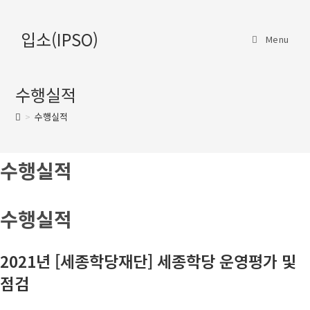
Skip
to
입소(IPSO)
Menu
content
수행실적
>
수행실적
수행실적
수행실적
2021년 [세종학당재단] 세종학당 운영평가 및
점검